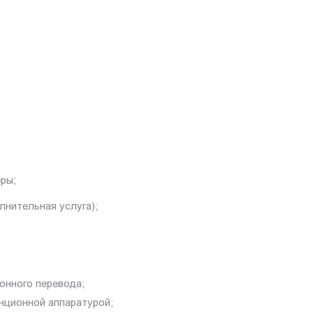
еры;
лнительная услуга);
онного перевода;
нционной аппаратурой;