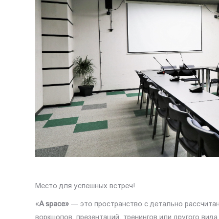
Место для успешных встреч!
«
A space»
— это пространство с детально рассчитан
воркшопов, презентаций, тренингов или другого вида