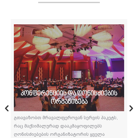
კონფერენციის და ღონისძიების
ორგანიზება
გთავაზობთ მრავალფეროვან სერვის პაკეტს,
რაც მაქსიმალურად დააკმაყოფილებს
ღონისძიებების ორგანიზატორის ყველა