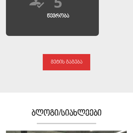
5
ᲬᲔᲕᲠᲝᲑᲐ
მეტის გაგება
ბლოგი/სიახლეები