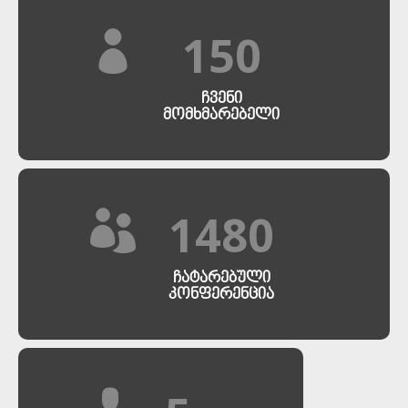
150
ᲩᲕᲔᲜᲘ
ᲛᲝᲛᲮᲛᲐᲠᲔᲑᲔᲚᲘ
1480
ᲩᲐᲢᲐᲠᲔᲑᲣᲚᲘ
ᲙᲝᲜᲤᲔᲠᲔᲜᲪᲘᲐ