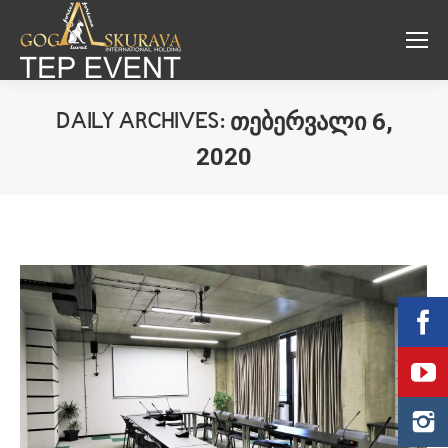
ᲗᲔᲑᲔᲠᲕᲐᲚᲘ 6,
DAILY ARCHIVES:
2020
You are here: