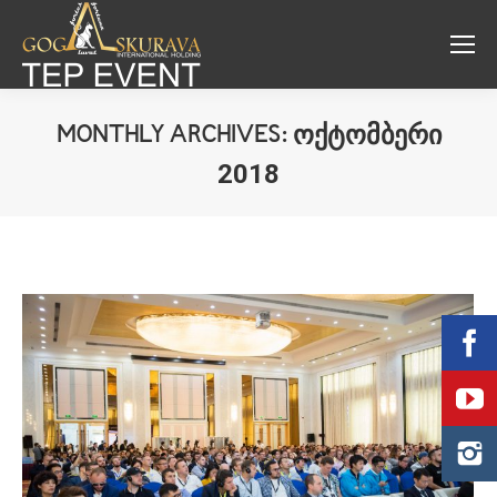
ᲝᲥᲢᲝᲛᲑᲔᲠᲘ
MONTHLY ARCHIVES:
2018
You are here: